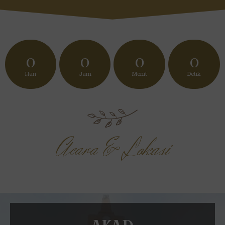
0
0
0
0
Hari
Jam
Menit
Detik
Acara & Lokasi