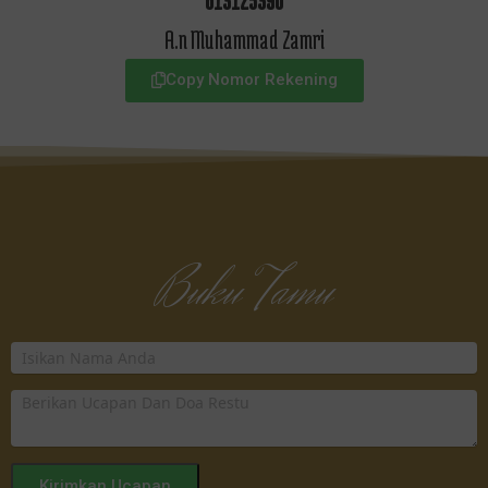
613125390
A.n Muhammad Zamri
Copy Nomor Rekening
Buku Tamu
Kirimkan Ucapan