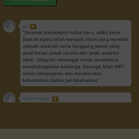
Iqbl
“Selamat menempuh hidup baru, adiks kece.
Saat ini kamu telah menjadi imam yang memiliki
sebuah amanah serta tanggung jawab yang
amat besar untuk istrimu dan anak-anakmu
nanti. Tetaplah semangat untuk senantiasa
membahagiakan keluarga. Semoga Allah SWT
selalu menjagamu dan memberikan
keberkahan dalam pernikahanmu.”
Prajurit tangkas
Semoga samawa sampai akhir hayat Cepat di
berikan momongan sodara ku
GUSMARDIANI, M.Pd
SELAMAT MENEMPUH HIDUP BARU, SEMOGA