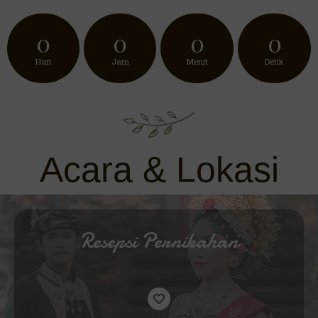
0
0
0
0
Hari
Jam
Menit
Detik
Acara & Lokasi
Resepsi Pernikahan