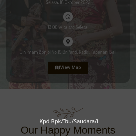
Selasa, 18 Oktober 2022
13.00 Wita s/d Selesai
Jln Imam Bonjol No.19 Br.Panti, Kediri, Tabanan, Bali
View Map
Kpd Bpk/Ibu/Saudara/i
Our Happy Moments