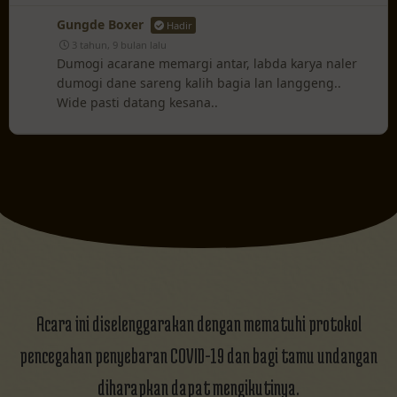
Gungde Boxer
Hadir
3 tahun, 9 bulan lalu
Dumogi acarane memargi antar, labda karya naler
dumogi dane sareng kalih bagia lan langgeng..
Wide pasti datang kesana..
Acara ini diselenggarakan dengan mematuhi protokol
pencegahan penyebaran COVID-19 dan bagi tamu undangan
diharapkan dapat mengikutinya.