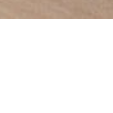
The Wedding Of
Yanik & Loni
" Ya Tuhan, anugerahkanlah kepada pasangan pengantin ini
kebahagiaan, keduanya tiada terpisahkan dan panjang umur.
Semoga penganten ini dianugerahkan putra dan cucu yang
memberikan penghiburan, tinggal di rumah yang penuh
kegembiraan. "
- Rg Veda X.85.42 -