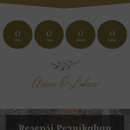
0
0
0
0
Hari
Jam
Menit
Detik
Acara & Lokasi
Resepsi Pernikahan