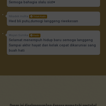
Semoga bahagia slalu sist♥️
Nikadek mulita
Tidak Hadir
Hwd bli putu,dumogi langgeng riwekesan
Wayan Sumika
Hadir
Selamat menempuh hidup baru semoga langgeng
Sampai akhir hayat dan kelak cepat dikaruniai sang
buah hati
Putu darmawan
Hadir
Selamat vera akhirnya selamat menempuh
hidup baru ra semangaatt HWD
SATRIA HAMDY
Tidak Hadir
Selamat Menjadi Raja Sehari, :Sri Rahayu &
Suami". Kekal Hingga Ke Anak-Cucu. Dan
didalam Keberkahan Tuhan. Salam Satria
Acara ini diselenggarakan dengan mematuhi protokol