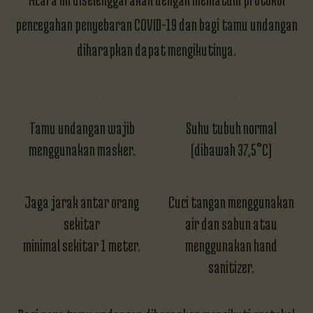
pencegahan penyebaran COVID-19 dan bagi tamu undangan
Saras
Tidak Hadir
diharapkan dapat mengikutinya.
Selamat menempuh hidup baru mbkk, smoga
langgeng riwekesan, lancar sampe hari H
Tari Cantik
Tidak Hadir
Selamat ya buat bli Ve dan Sri,, semoga sehat”
Tamu undangan wajib
Suhu tubuh normal
dan lacar sampe hari H
menggunakan masker.
(dibawah 37,5°C)
Sudi Artawan
Akan Hadir
Selamat menempuh hidup baru Sri dan suami.
Jaga jarak antar orang
Cuci tangan menggunakan
langgeng dan bahagia selamanya
sekitar
air dan sabun atau
minimal sekitar 1 meter.
menggunakan hand
Rio
Tidak Hadir
Akhirnyaaaa, happy wedding kak sri, lancar
sanitizer.
sampai hari H!