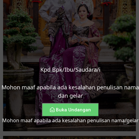
Kpd Bpk/Ibu/Saudara/i
Mohon maaf apabila ada kesalahan penulisan nama
dan gelar
Buka Undangan
Mohon maaf apabila ada kesalahan penulisan nama/gelar