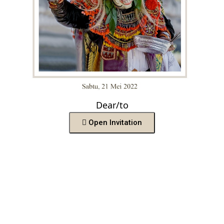
Dear/to
Open Invitation
Mohon maaf apabila ada kesalahan penulisan nama/gelar