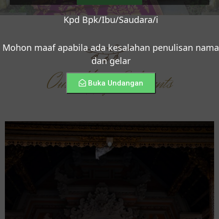
Kpd Bpk/Ibu/Saudara/i
Mohon maaf apabila ada kesalahan penulisan nama
dan gelar
Our Happy Moments
Buka Undangan