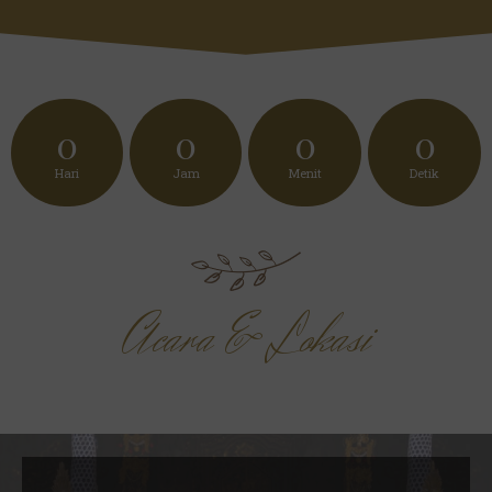
0
0
0
0
Hari
Jam
Menit
Detik
Acara & Lokasi