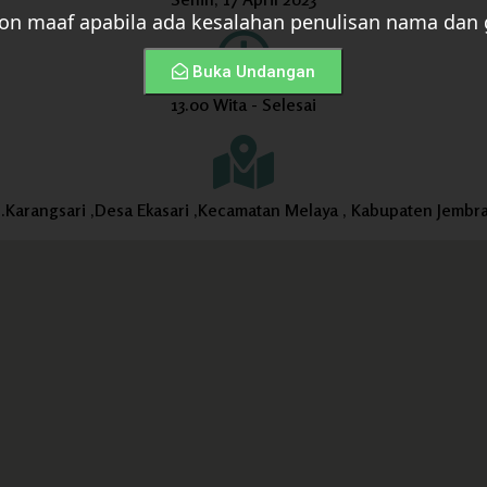
n maaf apabila ada kesalahan penulisan nama dan 
Buka Undangan
13.00 Wita - Selesai
 .Karangsari ,Desa Ekasari ,Kecamatan Melaya , Kabupaten Jembr