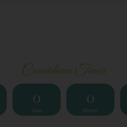
Countdown Timer
0
0
Jam
Menit