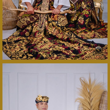
Ponk & Ucix
Kpd Bpk/Ibu/Saudara/i
Mohon maaf apabila ada kesalahan penulisan nama
& gelar
Buka Undangan