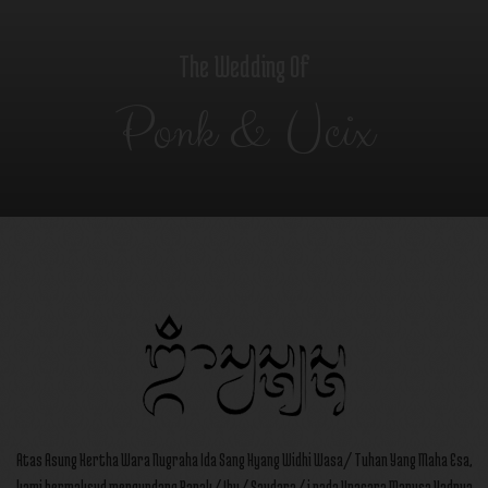
The Wedding Of
Ponk & Ucix
Atas Asung Kertha Wara Nugraha Ida Sang Hyang Widhi Wasa/ Tuhan Yang Maha Esa,
kami bermaksud mengundang Bapak/ Ibu/ Saudara/ i pada Upacara Manusa Yadnya