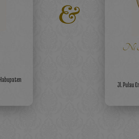
&
Ni K
, Kabupaten
Jl. Pulau 