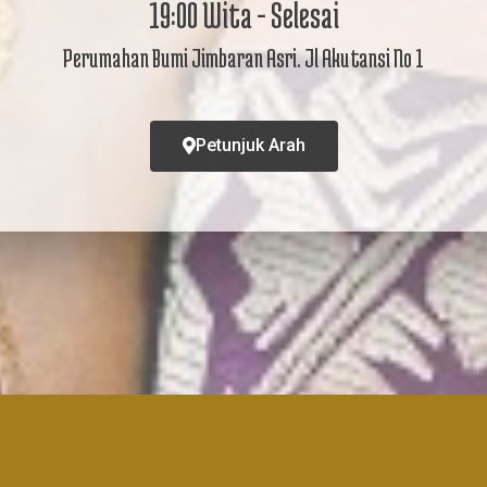
on maaf apabila ada kesalahan penulisan nama & g
19:00 Wita - Selesai
Perumahan Bumi Jimbaran Asri. Jl Akutansi No 1
Buka Undangan
Mohon maaf apabila ada kesalahan penulisan nama/gelar
Petunjuk Arah