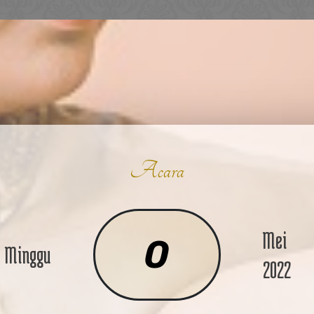
Acara
Mei
0
Minggu
2022
Kpd Bpk/Ibu/Saudara/i