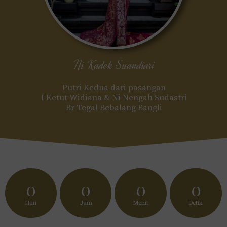
Ni Kadek Suandiari
Putri Kedua dari pasangan
I Ketut Widiana & Ni Nengah Sudastri
Br Tegal Bebalang Bangli
0
0
0
0
Hari
Jam
Menit
Detik