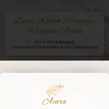
Dewa Kadek Prayoga
Wiguna Artha
Putra dari pasangan
I Dewa Ketut Sumardika & Putu Mas Susanti
Acara