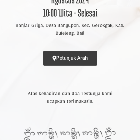
10:00 Wita - Selesai
Kpd Bpk/Ibu/Saudara/i
Banjar Griya, Desa Banyupoh, Kec. Gerokgak, Kab.
Mohon maaf apabila ada kesalahan penulisan
Buleleng, Bali
nama/gelar
Buka Undangan
Petunjuk Arah
Atas kehadiran dan doa restunya kami
ucapkan terimakasih.