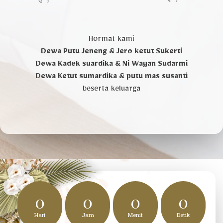
Hormat kami
Dewa Putu Jeneng & Jero ketut Sukerti
Dewa Kadek suardika & Ni Wayan Sudarmi
Dewa Ketut sumardika & putu mas susanti
beserta keluarga
0
0
0
0
Hari
Jam
Menit
Detik