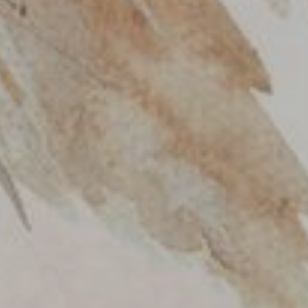
ara Nugraha Ida Sang Hyang Widhi Wasa/ Tuhan Yang Maha Esa, kami 
k/ Ibu/ Saudara/ i pada Upacara Manusa Yadnya Mepandes/Potong Gigi 
Ni Luh Ade Irma Surya Kirana, S.S
I Wayan Oca Aprikana
Ni Wayan Yosi
I Made Yosa
I Kadek Toris Aprikana