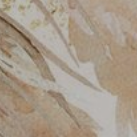
a, berilah hamba cahaya. Kau adalah sumber semangat, berkahi hamba s
ba kekuatan itu. Kau adalah sumber cahaya cemerlang, berikan hamba ke
(Yayur Weda 1.1.6)
MANGGALA KARYA
Bapak I Wayan Mudika
&
Ibu Ni Wayan Budastri