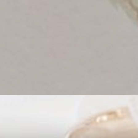
Ni Komang Yoni
I Ketut Yowana
I Komang Ardita
Putu Jessyca Chaerolina