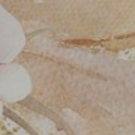
UPACARA MANUSA YADNYA
Mepandes / Potong Gig