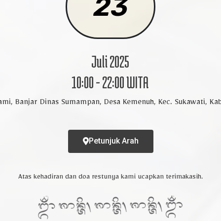
23
hon maaf apabila ada kesalahan penulisan nama/ge
Buka Undangan
Juli 2025
10:00 - 22:00 WITA
Sutami, Banjar Dinas Sumampan, Desa Kemenuh, Kec. Sukawati, Kab
Petunjuk Arah
Atas kehadiran dan doa restunya kami ucapkan terimakasih.