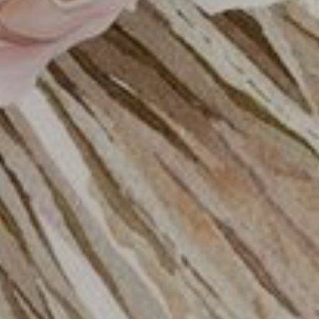
Om, Tuhan Kau – adalah sumber cahay
berilah ham