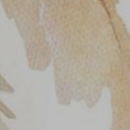
bermaksud mengundang
kami.