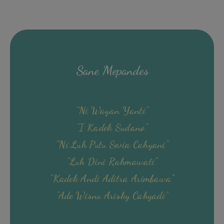
Sane Mepandes
“Ni Wayan Yanti"
"I Kadek Sudano"
"Ni Luh Putu Sevia Cahyani"
"Luh Dini Rahmawati"
"Kadek Andi Aditra Arimbawa"
"Ade Wisnu Arisky Cahyadi”