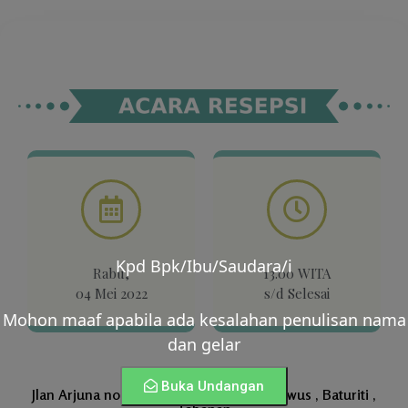
Kpd Bpk/Ibu/Saudara/i
Rabu,
13.00 WITA
04 Mei 2022
s/d Selesai
Mohon maaf apabila ada kesalahan penulisan nama
dan gelar
Buka Undangan
Jlan Arjuna no 4 , Banjar Poyan , Desa Luwus , Baturiti ,