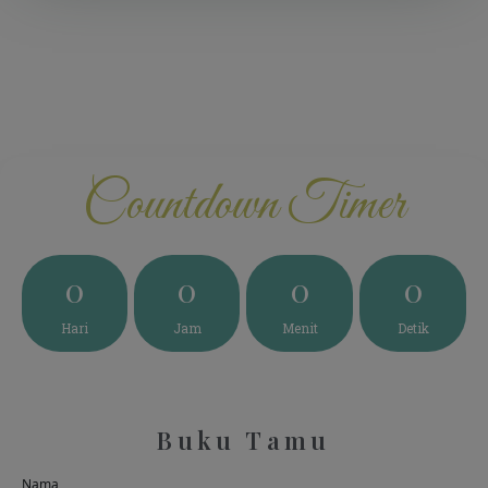
Countdown Timer
0
0
0
0
Hari
Jam
Menit
Detik
Buku Tamu
Nama