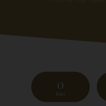
Ni Luh Putu Wahyu Widyapsari
0
Hari