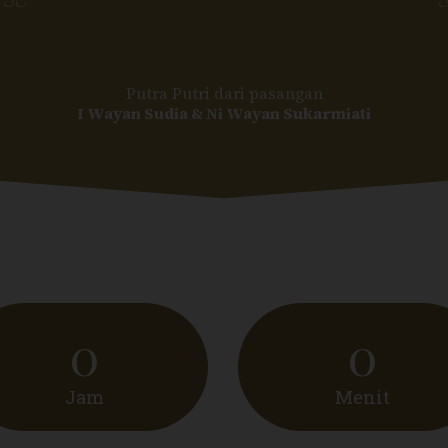
, SE
I
Putra Putri dari pasangan
I Wayan Sudia & Ni Wayan Sukarmiati
0
0
Jam
Menit