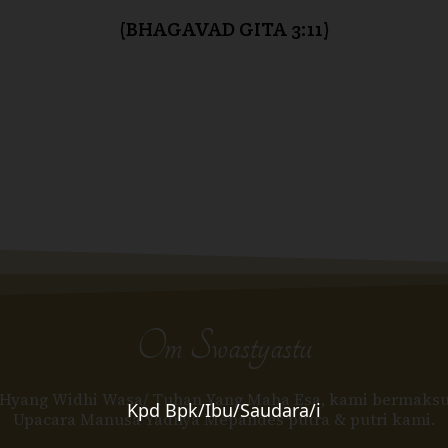
(BHAGAVAD GITA 3:11)
Om Swastyastu
 Hyang Widhi Wasa/ Tuhan Yang Maha Esa, kami bermaksu
Kpd Bpk/Ibu/Saudara/i
Upacara Manusa Yadnya Mepandes putra & putri kami.