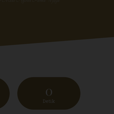
 Made Ngurah Partha Wijaya
0
Detik