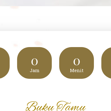
hon maaf apabila ada kesalahan penulisan nama/ge
Buka Undangan
0
0
Jam
Menit
Buku Tamu