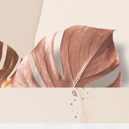
bermaksud mengundang
kami.