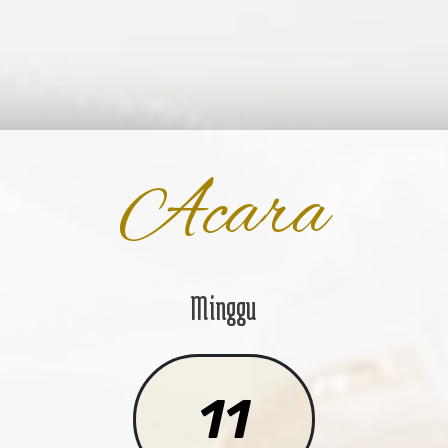
Acara
Minggu
11