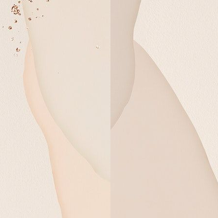
UPACARA MANUSA YADNYA
Mepandes / Potong Gig