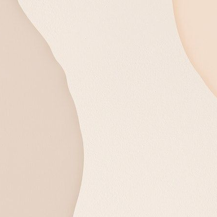
emangat. Kau adalah sumber kekuatan,
cemerlangan.