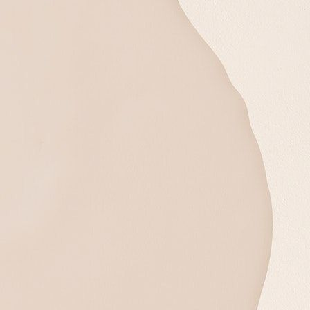
Om, Tuhan Kau – adalah sumber cahay
berilah ham