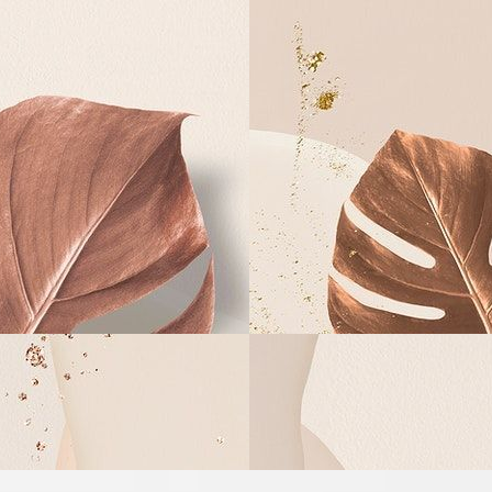
ara Nugraha Ida Sang Hyang Widhi Wasa/ Tuhan Yang Maha Esa, kami 
k/ Ibu/ Saudara/ i pada Upacara Manusa Yadnya Mepandes/Potong Gigi 
Sane Mepandes
Ketut Purnawati
Luh Putu Eka Novita Sari
Ngurah Kadek Oka Dwiki