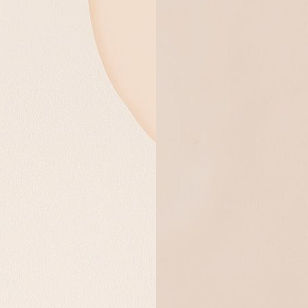
a, berilah hamba cahaya. Kau adalah sumber semangat, berkahi hamba s
ba kekuatan itu. Kau adalah sumber cahaya cemerlang, berikan hamba ke
(Yayur Weda 1.1.6)