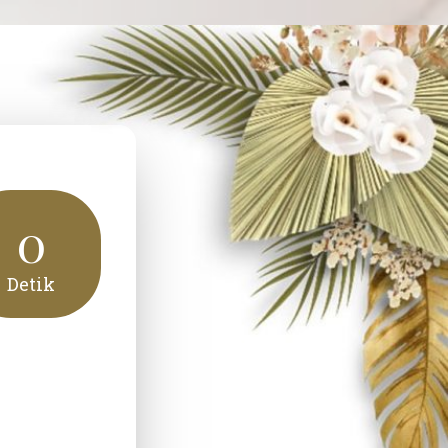
lar
0
Detik