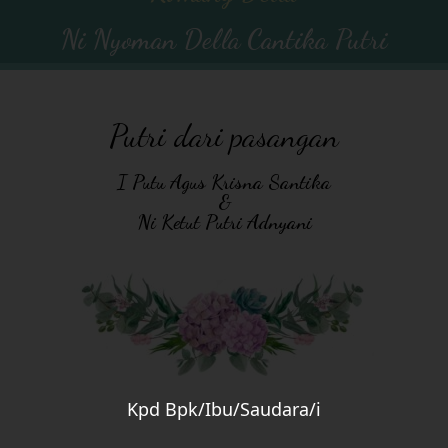
Ni Nyoman Della Cantika Putri
Putri dari pasangan
I Putu Agus Krisna Santika
&
Ni Ketut Putri Adnyani
Kpd Bpk/Ibu/Saudara/i