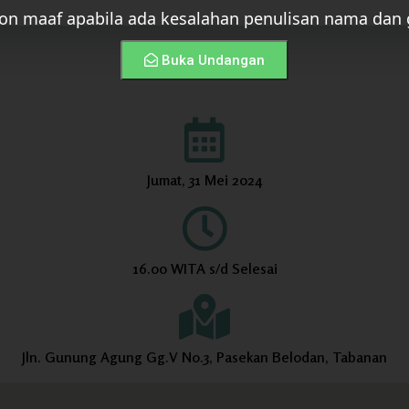
n maaf apabila ada kesalahan penulisan nama dan 
Buka Undangan
Jumat, 31 Mei 2024
16.00 WITA s/d Selesai
Jln. Gunung Agung Gg.V No.3, Pasekan Belodan, Tabanan