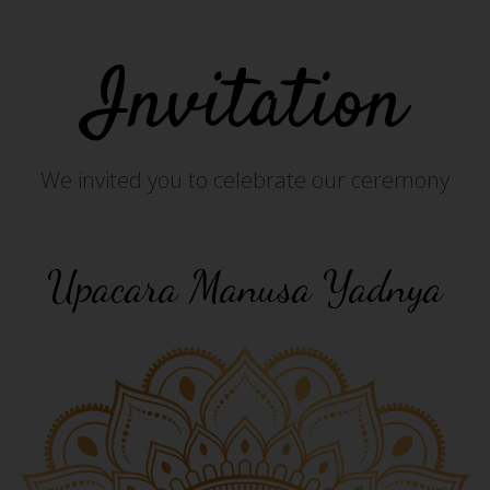
Invitation
We invited you to celebrate our ceremony
Upacara Manusa Yadnya