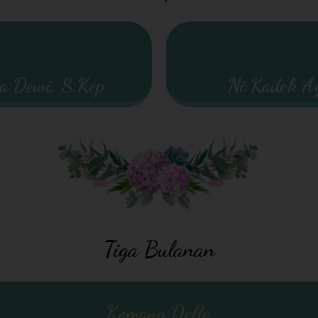
na Dewi, S.Kep
Ni Kadek A
Tiga Bulanan
Komang Della