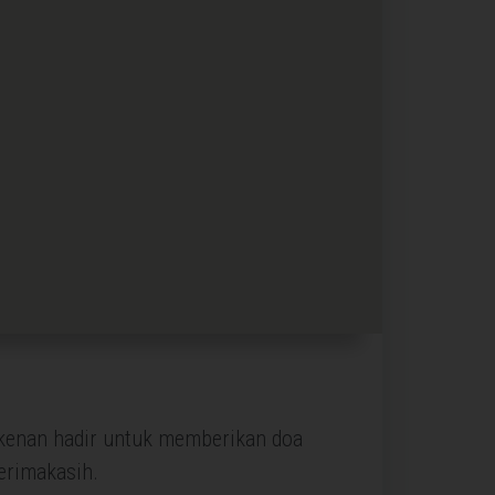
rkenan hadir untuk memberikan doa
erimakasih.