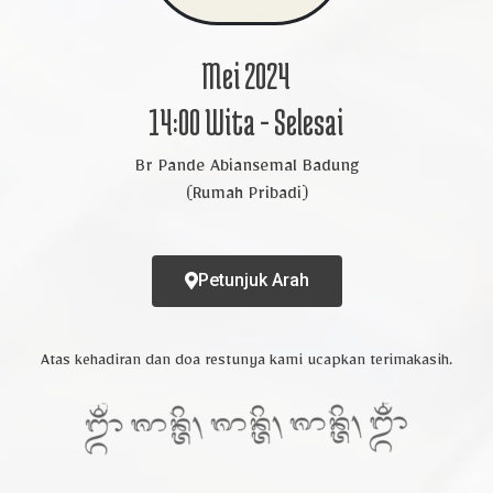
hon maaf apabila ada kesalahan penulisan nama/ge
Mei 2024
Buka Undangan
14:00 Wita - Selesai
Br Pande Abiansemal Badung
(rumah Pribadi)
Petunjuk Arah
Atas kehadiran dan doa restunya kami ucapkan terimakasih.