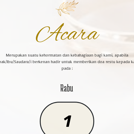
Acara
Merupakan suatu kehormatan dan kebahagiaan bagi kami, apabila
pak/Ibu/Saudara/i berkenan hadir untuk memberikan doa restu kepada k
pada :
Rabu
1
Kpd Bpk/Ibu/Saudara/i