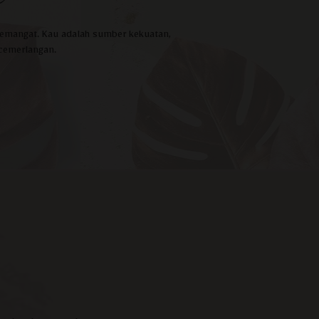
emangat. Kau adalah sumber kekuatan,
cemerlangan.