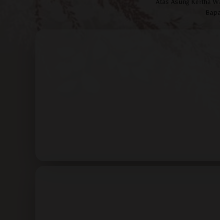
Atas Asung Kertha W
Bapa