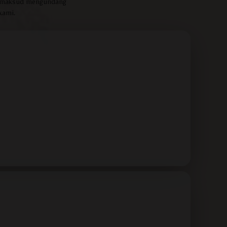
bermaksud mengundang
kami.