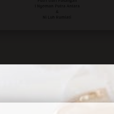
Putri Dari Pasangan
I Nyoman Putra Antara
&
Ni Luh Rumiati