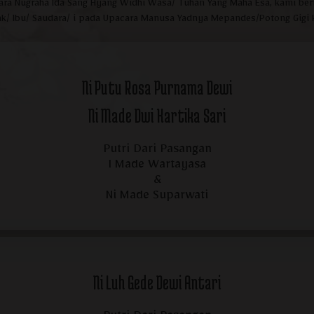
ara Nugraha Ida Sang Hyang Widhi Wasa/ Tuhan Yang Maha Esa, kami 
k/ Ibu/ Saudara/ i pada Upacara Manusa Yadnya Mepandes/Potong Gigi 
Ni Putu Rosa Purnama Dewi
Ni Made Dwi Kartika Sari
Putri Dari Pasangan
I Made Wartayasa
&
Ni Made Suparwati
Ni Luh Gede Dewi Antari