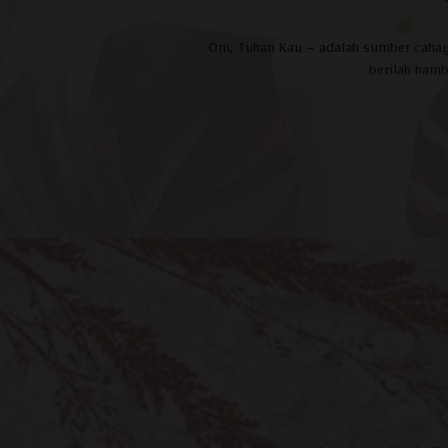
Om, Tuhan Kau – adalah sumber cahay
berilah ham