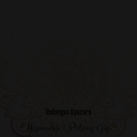
Undangan Upacara
Mepandes / Potong Gigi