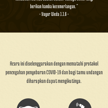
berikan hamba kecemerlangan. "
Yoga tebongkang
Hadir
- Yayur Weda 1.1.6 -
Nggih Gus nggih astungkara untuk
semua yang di astungkarakan
Ary Ajus
Hadir
Gigi baruw
Candra
Hadir
Happy wedding
Acara ini diselenggarakan dengan mematuhi protokol
pencegahan penyebaran COVID-19 dan bagi tamu undangan
Dayu Diyah
Akan Hadir
Selamat gigi baruu
diharapkan dapat mengikutinya.
Ida Ayu Putu Diyah Angreni
Akan Hadir
.