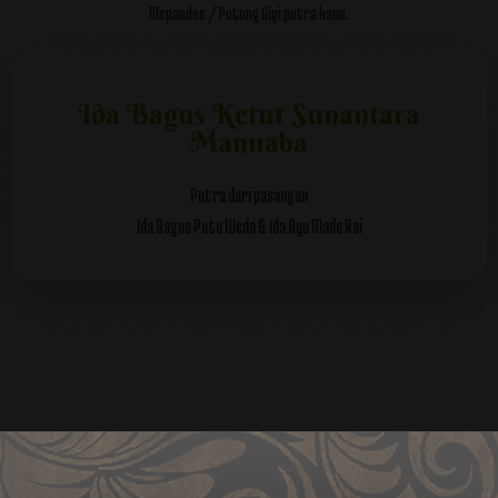
Mepandes / Potong Gigi putra kami.
Ida Bagus Ketut Sunantara
Manuaba
Putra dari pasangan
Ida Bagus Putu Weda & Ida Ayu Made Rai