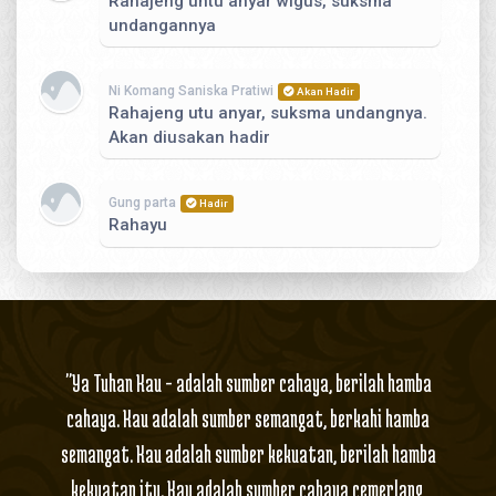
Rahajeng untu anyar wigus, suksma
undangannya
Ni Komang Saniska Pratiwi
Akan Hadir
Rahajeng utu anyar, suksma undangnya.
Akan diusakan hadir
Gung parta
Hadir
Rahayu
pongek
Hadir
rahajeng untu anyar surya..
"Ya Tuhan Kau – adalah sumber cahaya, berilah hamba
Bontok Ganteng Sekali Selibawww
Akan Hadir
Selamat menempuh hidup dengan
cahaya. Kau adalah sumber semangat, berkahi hamba
pasangan anda, dan anda jga
memenangkan voucher belanja senilai
semangat. Kau adalah sumber kekuatan, berilah hamba
1000 rupiah seumur hidup
kekuatan itu. Kau adalah sumber cahaya cemerlang,