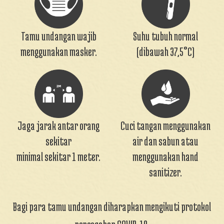
Ida Ayu Putu Diyah Angreni
Hadir
Sayang kamu
Tamu undangan wajib
Suhu tubuh normal
menggunakan masker.
(dibawah 37,5°C)
Jaga jarak antar orang
Cuci tangan menggunakan
sekitar
air dan sabun atau
minimal sekitar 1 meter.
menggunakan hand
sanitizer.
Bagi para tamu undangan diharapkan mengikuti protokol