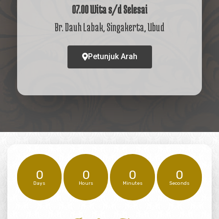
07.00 Wita s/d Selesai
Br. Dauh Labak, Singakerta, Ubud
Petunjuk Arah
0
0
0
0
Days
Hours
Minutes
Seconds