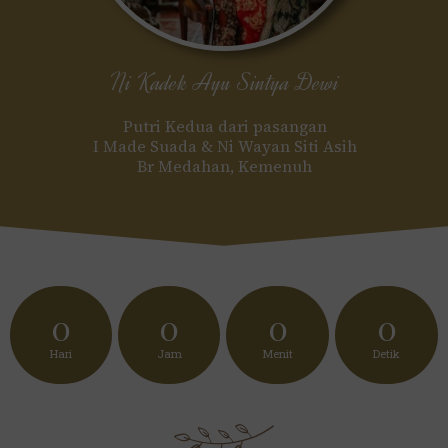
Ni Kadek Ayu Sintya Dewi
Putri Kedua dari pasangan
I Made Suada & Ni Wayan Siti Asih
Br Medahan, Kemenuh
0
0
0
0
Hari
Jam
Menit
Detik