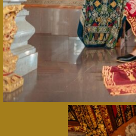
Kpd Bpk/Ibu/Saudara/i
Tanpa Mengurangi Rasa Hormat, Kami Mengundang
Anda Untuk Hadir Di Acara Pernikahan Kami.
Buka Undangan
Mohon maaf apabila ada kesalahan penulisan nama/gelar