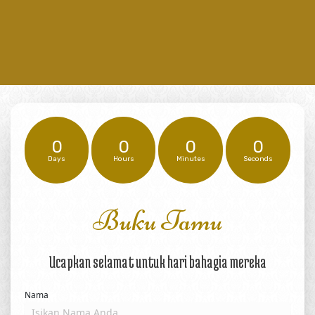
0
0
0
0
Days
Hours
Minutes
Seconds
Buku Tamu
Ucapkan selamat untuk hari bahagia mereka
Nama