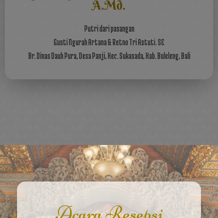
A.Md.
Putri dari pasangan
Gusti Ngurah Artana & Retno Tri Astuti. SE
Br. Dinas Dauh Pura, Desa Panji, Kec. Sukasada, Kab. Buleleng, Bali
Acara Resepsi