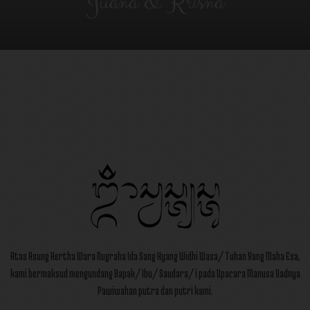
Juana & Krisna
Atas Asung Kertha Wara Nugraha Ida Sang Hyang Widhi Wasa/ Tuhan Yang Maha Esa,
kami bermaksud mengundang Bapak/ Ibu/ Saudara/ i pada Upacara Manusa Yadnya
Pawiwahan putra dan putri kami.