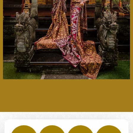
Kpd Bpk/Ibu/Saudara/i
Mohon maaf apabila ada kesalahan penulisan nama
& gelar
Buka Undangan