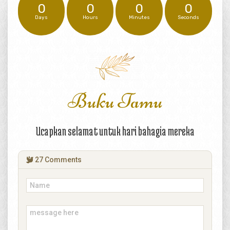
0
0
0
0
Days
Hours
Minutes
Seconds
Buku Tamu
Ucapkan selamat untuk hari bahagia mereka
27
Comments