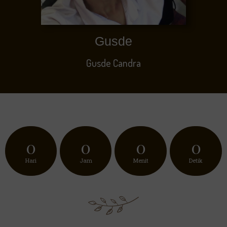
Gusde
Gusde Candra
0
0
0
0
Hari
Jam
Menit
Detik