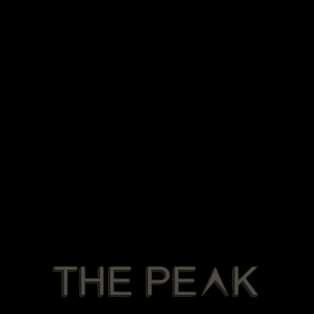
ACARA KAMI
Kamis, 21 Desember 2023
11:00 Wita - Selesai
Jln. Angsoka No:14 Singaraja - Bali
Google Map