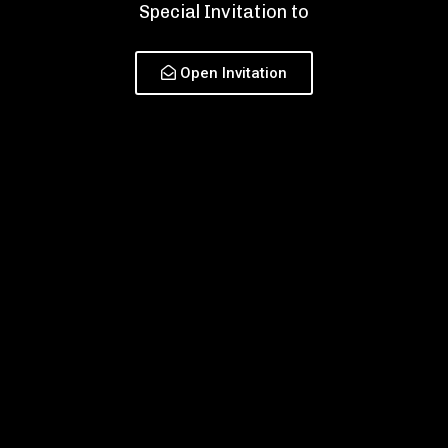
Special Invitation to
Open Invitation
erupakan suatu kehormatan dan kebahagiaan apabi
Bapak/Ibu/Saudara/i berkenan hadir dan memberika
doa restu pada acara kami. Terimakasih
Hormat kami