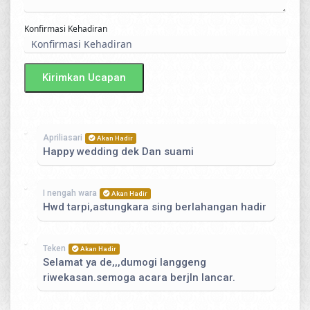
Konfirmasi Kehadiran
Kirimkan Ucapan
Apriliasari
Akan Hadir
Happy wedding dek Dan suami
I nengah wara
Akan Hadir
Hwd tarpi,astungkara sing berlahangan hadir
Teken
Akan Hadir
Selamat ya de,,,dumogi langgeng
riwekasan.semoga acara berjln lancar.