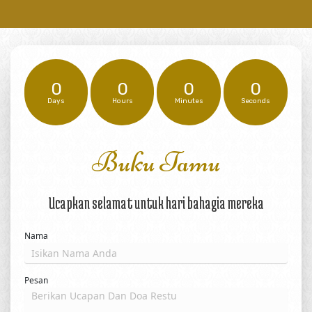
0
0
0
0
Days
Hours
Minutes
Seconds
Buku Tamu
Ucapkan selamat untuk hari bahagia mereka
Nama
Pesan