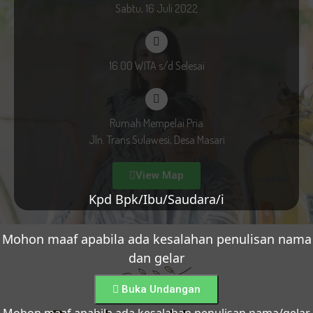
Sabtu, 16 Juli 2022
16.00 WITA s/d Selesai
Rumah Mempelai Pria
Jln. Trans Sulawesi, Desa Masari
View Map
Kpd Bpk/Ibu/Saudara/i
Mohon maaf apabila ada kesalahan penulisan nama
dan gelar
Buka Undangan