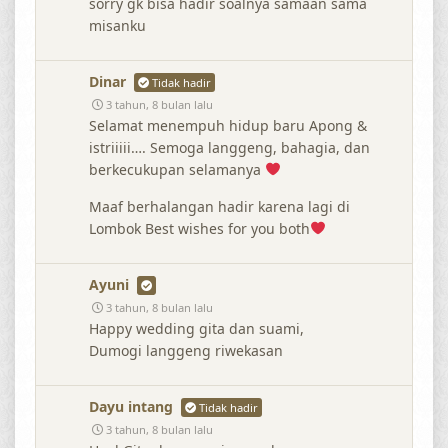
sorry gk bisa hadir soalnya samaan sama
misanku
Dinar
Tidak hadir
3 tahun, 8 bulan lalu
Selamat menempuh hidup baru Apong &
istriiiii…. Semoga langgeng, bahagia, dan
berkecukupan selamanya
Maaf berhalangan hadir karena lagi di
Lombok Best wishes for you both
Ayuni
3 tahun, 8 bulan lalu
Happy wedding gita dan suami,
Dumogi langgeng riwekasan
Dayu intang
Tidak hadir
3 tahun, 8 bulan lalu