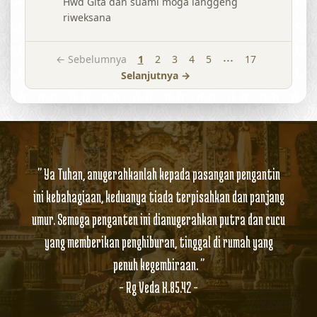
Hwd Gita dan suami moga langgeng
riweksana
...
← Sebelumnya
1
2
3
4
5
17
Selanjutnya →
" Ya Tuhan, anugerahkanlah kepada pasangan pengantin
ini kebahagiaan, keduanya tiada terpisahkan dan panjang
umur. Semoga penganten ini dianugerahkan putra dan cucu
yang memberikan penghiburan, tinggal di rumah yang
penuh kegembiraan. "
- Rg Veda X.85.42 -