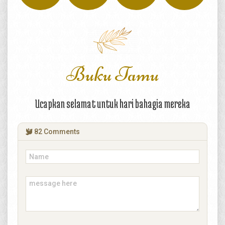
Buku Tamu
Ucapkan selamat untuk hari bahagia mereka
Kpd Bpk/Ibu/Saudara/i
82
Comments
Mohon maaf apabila ada kesalahan penulisan nama
& gelar
Buka Undangan