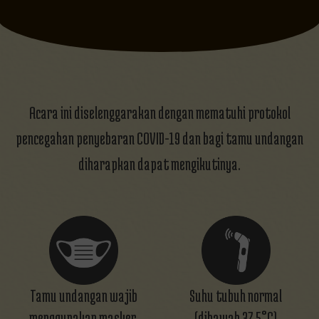
Selamat untuk double A (Angga dan Agung) doa
terbaik buat kalian...
Dr Romi,Sp.N
Hadir
Mantap....selamat Angga dan Agung.....long last
forever
Acara ini diselenggarakan dengan mematuhi protokol
pencegahan penyebaran COVID-19 dan bagi tamu undangan
diharapkan dapat mengikutinya.
Tamu undangan wajib
Suhu tubuh normal
menggunakan masker.
(dibawah 37,5°C)