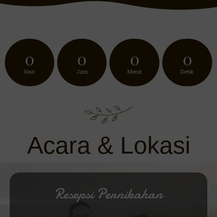
0
0
0
0
Hari
Jam
Menit
Detik
Acara & Lokasi
Resepsi Pernikahan