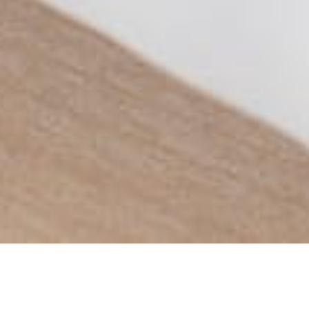
The Wedding Of
Anang & Ina
" Ya Tuhan, anugerahkanlah kepada pasangan pengantin ini
kebahagiaan, keduanya tiada terpisahkan dan panjang umur.
Semoga penganten ini dianugerahkan putra dan cucu yang
memberikan penghiburan, tinggal di rumah yang penuh
kegembiraan. "
- Rg Veda X.85.42 -