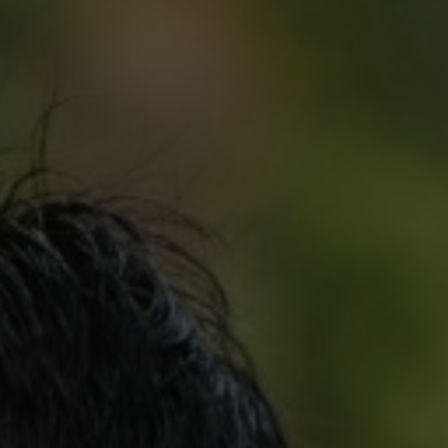
ng Bapak/ Ibu/ Saudara/ i pada Upacara Manusa