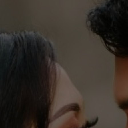
I Komang Adi Wiprast
Putra dari pasangan
I Wayan Buda & Ni Ketut Sriniti
Br. Dalem, Ds. Songan A, Kintamani, Kab. Bang