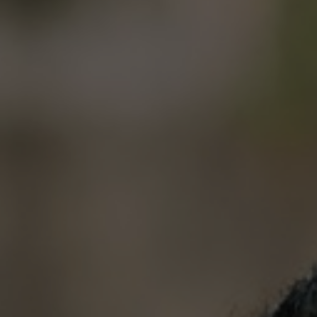
Atas Asung Kertha Wara Nugraha Ida Sang Hyan