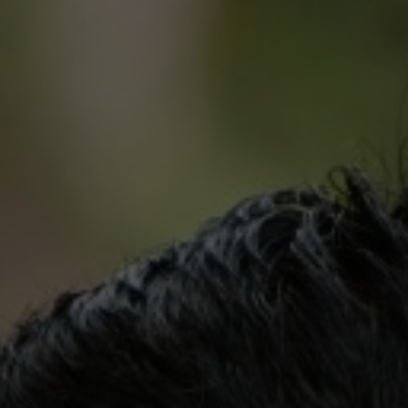
g Widhi Wasa/ Tuhan Yang Maha Esa, kami bermaksud mengunda
Yadnya Pawiwahan putra dan putri kami.