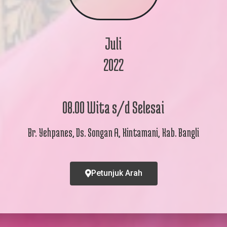
on maaf apabila ada kesalahan penulisan nama & g
Buka Undangan
Juli
Mohon maaf apabila ada kesalahan penulisan nama/gelar
2022
08.00 Wita s/d Selesai
Br. Yehpanes, Ds. Songan A, Kintamani, Kab. Bangli
Petunjuk Arah