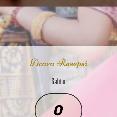
Acara Resepsi
Sabtu
Kpd Bpk/Ibu/Saudara/i
0