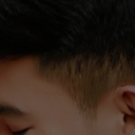
&
a
li.
Br