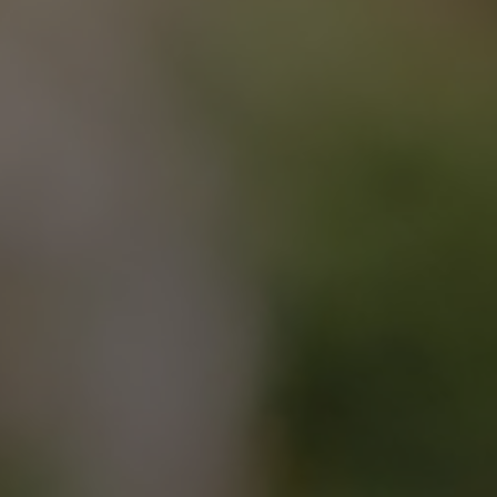
The Wedding Of
Adi & Giana