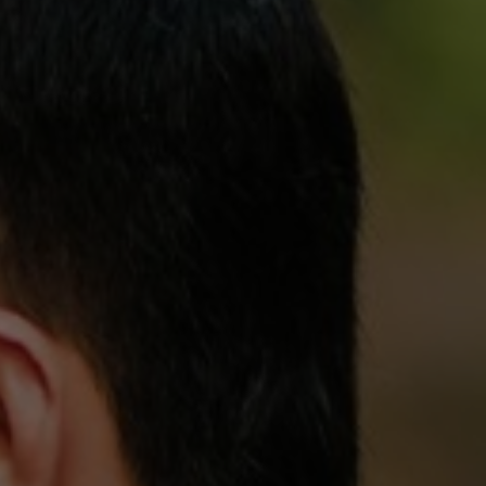
Ni Ketut Sri Giana Wati
Putri dari pasangan
I Jero Kerti Yasa & Ni Yarnip
. Pulu, Ds. Songan A, Kintamani , Kab. Bangli.